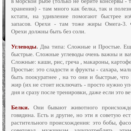
в морской рыбе (только не берите консервы - 
хранения) - там много как белка, так и полез
кстати, на удивление помогают быстрее и
запасов. Орехи - там тоже жиры Омега-3. Ф
Орехи должны быть без соли.
Углеводы
.
Два типа: Сложные и Простые. Ещ
быстрые. Сложные углеводы очень важны и вам
Сложные: каши, рис, греча , макароны, картофе
Простые: это сладости и фрукты - сахара, мал
быть поокуратнее , на то они и быстрые, что
жир (их не стоит исключать - просто нужно уп
дня и сразу после тренировки, даже если это ве
Белки.
Они бывают животного происхожден
говядина. Есть и другие, но эти я советую ес
растительного происхождения: это бобы, фасол
советовал мужчинам злоупотреблять эти