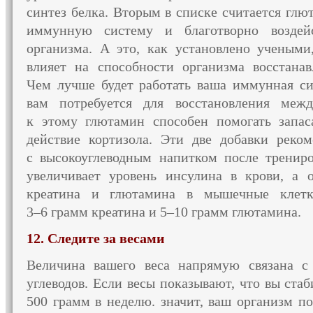
синтез белка. Вторым
в списке
считается глю
иммунную систему
и благотворно
воздей
организма.
А это,
как установлено ученым
влияет
на способности
организма восстанав
Чем лучше
будет работать ваша иммунная си
вам потребуется для восстановления межд
к этому
глютамин способен помогать запас
действие кортизола.
Эти две
добавки реком
с высокоуглеводным
напитком после трениро
увеличивает уровень инсулина
в крови,
а
креатина
и глютамина
в мышечные
клетк
3–6 грамм
креатина и
5–10 грамм
глютамина.
12. Следите за весами
Величина вашего веса напрямую связана
с
углеводов.
Если весы
показывают, что
вы стаб
500 грамм
в неделю.
значит, ваш организм по