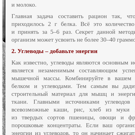
и молоко.
Главная задача составить рацион так, 
приходилось
2 г
белка.
Всё это
количество
и принять
за
5–6 раз.
Секрет данной мето
организм может усвоить
не более
30–40 граммо
2. Углеводы – добавьте энергии
Как известно, углеводы являются основным и
является незаменимым составляющим усп
мышечной массы. Комбинируйте
в вашем
р
белком
и углеводами.
Тем самым
вы дади
строительный материал для мышц
и энерг
ткани. Главными источниками углеводов 
всевозможные каши, рис, хлеб
из муки
г
из твердых
сортов пшеницы, овощи
и фр
порошковые концентраты.
Если ваш
орган
энергии
из углеводов,
то
он начинает
сжига