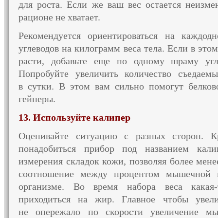
для роста.
Если же
ваш вес остается неизме
рационе не хватает.
Рекомендуется ориентироваться
на каждодн
углеводов
на килограмм
веса тела.
Если в это
расти, добавьте еще по одному шраму угле
Попробуйте увеличить количество съедаем
в сутки.
В этом
вам сильно помогут белково
гейнеры.
13. Используйте калипер
Оценивайте ситуацию
с разных
сторон. К
понадобиться прибор под названием кал
измерения складок кожи, позволяя более мене
соотношение между процентом мышечной
организме.
Во время
набора веса
какая-
приходиться
на жир.
Главное чтобы увели
не опережало
по скорости увеличение мы