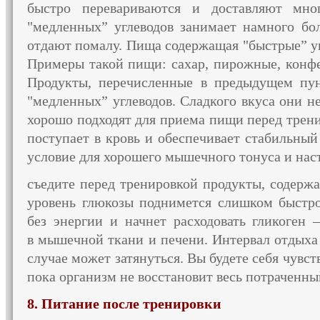
быстро перевариваются
и доставляют
мног
"медленных” углеводов занимает намного бо
отдают помалу.
Пища содержащая
"быстрые” уг
Примеры такой пищи: сахар, пирожные, конф
Продукты, перечисленные
в предыдущем
пун
"медленных” углеводов. Сладкого вкуса они
н
хорошо подходят для приема пищи перед трен
поступает
в кровь
и обеспечивает
стабильный
условие для хорошего мышечного тонуса
и нас
съедите перед тренировкой продукты, содерж
уровень глюкозы поднимется слишком быстро
без энергии
и начнет
расходовать гликоген 
в мышечной
ткани
и печени.
Интервал отдыха
случае может затянуться.
Вы будете
себя чувст
пока организм
не восстановит
весь потраченны
8. Питание после тренировки