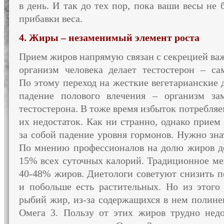
в день.
И так
до тех
пор, пока ваши весы
не 
прибавки веса.
4.
Жиры –
незаменимый элемент роста
Прием жиров напрямую связан
с секрецией
важ
организм человека делает тестостерон – са
По этому
переход
на жесткие
вегетарианские 
падение полового влечения – организм за
тестостерона.
В тоже
время избыток потребля
их недостаток.
Как ни странно,
однако прием
за собой
падение уровня гормонов. Нужно зна
По мнению
профессионалов
на долю
жиров д
15% всех суточных калорий. Традиционное ме
40-48% жиров. Диетологи советуют снизить 
и побольше
есть растительных.
Но из этого
рыбий жир,
из-за содержащихся
в нем
полине
Омега 3. Пользу
от этих
жиров трудно нед