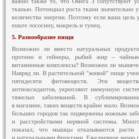
важно
также то,
что Омега
3 сопутствуют
ус
тканью. Потенциал роста ткани значительно 
количества энергии. Поэтому если ваша цель
ешьте лососину, макрель
и тунец.
5. Разнообразие пищи
Возможно ли
вместо натуральных продукто
протеин
и гейнеры,
рыбий жир – чайны
витаминные комплексы?
Возможен ли
мышечны
Навряд ли.
В растительной
"живой” пище учен
пятидесяти фитовеществ.
Эти веществ
антиоксидантов, укрепляют иммунную систем
тяжелых заболеваний.
В сублимированн
в магазине,
таких веществ крайне мало. Возмо
больших городов так подвержены кожным забо
и расстройствами
нервной системы. Много
показал, что мышцы отказываются расти
и натуральными
фруктами. Ежедневное меню о