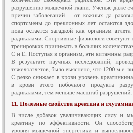
разрушению мышечной ткани. Ученые даже с
причин заболеваний –
от кожных
да раковы
спортсмены
до преклонных
лет остаются зд
пока остается загадкой как организм атлет
а
радикалами. Спортивные физиологи советуют 
тренировках принимать
в больших
количества
С и
Е. Поступая
в организм,
эти витамины раз
В результате
научных исследований, прово
тяжелоатлетов, было выяснено, что
1200 м.е.
ви
С резко снижает
в крови
уровень креатинкин
в крови
этого побочного продукта разр
радикалами, тем меньше масштаб разрушений.
11. Полезные свойства креатина
и глутамин
В числе добавок увеличивающих силу
и м
креатину по эффективности.
Он способств
уровня мышечной энергетики
и выносливос