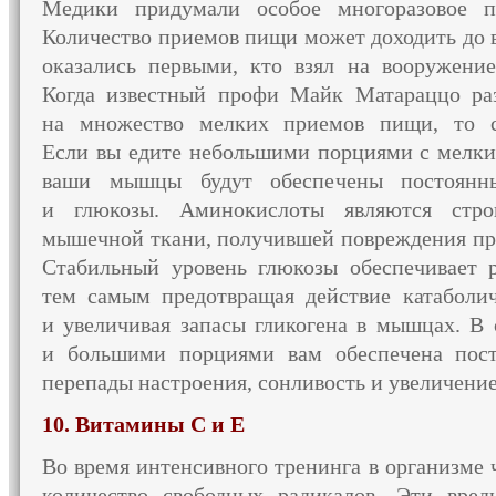
Медики придумали особое многоразовое 
Количество приемов пищи может доходить
до 
оказались первыми, кто взял
на вооружение
Когда известный профи Майк Матараццо ра
на множество
мелких приемов пищи, то
Если вы едите
небольшими порциями
с мелк
ваши мышцы будут обеспечены постоянн
и глюкозы.
Аминокислоты являются стро
мышечной ткани, получившей повреждения пр
Стабильный уровень глюкозы обеспечивает р
тем самым предотвращая действие катаболи
и увеличивая
запасы гликогена
в мышцах.
В 
и большими
порциями вам обеспечена пос
перепады настроения, сонливость
и увеличени
10. Витамины С и Е
Во время интенсивного тренинга
в организме
ч
количество свободных радикалов.
Эти вред