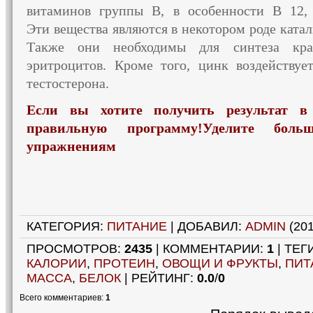
витаминов группы В,
в особенности
В 12, 
Эти вещества
являются
в некотором
роде катал
Также они необходимы для синтеза кр
эритроцитов. Кроме того, цинк воздейству
тестостерона.
Если вы хотите получить результат в
правильную программу!Уделите бол
упражнениям
КАТЕГОРИЯ
:
ПИТАНИЕ
|
ДОБАВИЛ
:
ADMIN
(201
ПРОСМОТРОВ
:
2435
|
КОММЕНТАРИИ
:
1
|
ТЕГ
КАЛОРИИ
,
ПРОТЕИН
,
ОВОЩИ И ФРУКТЫ
,
ПИТ
МАССА
,
БЕЛОК
|
РЕЙТИНГ
:
0.0
/
0
Всего комментариев
:
1