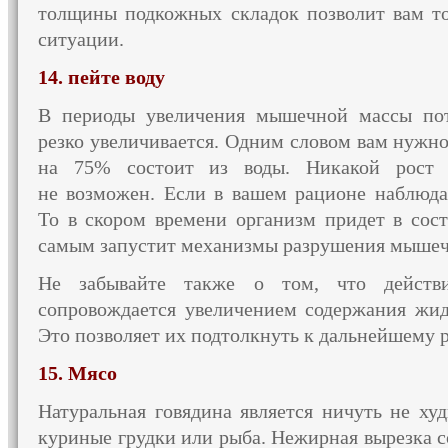
толщины подкожных складок позволит вам т
ситуации.
14. пейте воду
В периоды увеличения мышечной массы по
резко увеличивается. Одним словом вам нужн
на 75% состоит
из воды.
Никакой рост 
не возможен.
Если в вашем
рационе наблюдае
То в скором
времени организм придет
в сос
самым запустит механизмы разрушения
мышеч
Не забывайте также
о том,
что действ
сопровождается увеличением содержания жи
Это позволяет
их подтолкнуть
к дальнейшему р
15. Мясо
Натуральная говядина является ничуть
не ху
куриные грудки или рыба. Нежирная вырезка 