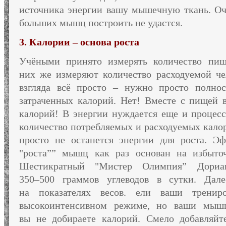
источника энергии вашу мышечную ткань. О
больших мышц построить
не удастся.
3. Калории – основа роста
Учёными принято измерять количество п
них же
измеряют количество расходуемой че
взгляда всё просто – нужно просто полнос
затраченных калорий. Нет! Вместе
с пищей
в
калорий!
В энергии
нуждается еще
и процес
количество потребляемых
и расходуемых
кало
просто
не останется
энергии для роста. Эф
"роста”” мышц как раз основан
на избыто
Шестикратный "Мистер Олимпия” Дориан
350–500 граммов
углеводов
в сутки.
Далее
на показателях
весов. ели ваши тренир
высокоинтенсивном режиме,
но ваши
мыш
вы не добираете
калорий. Смело добавляй