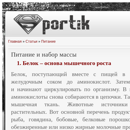
Главная
»
Статьи
»
Питание
Питание и набор массы
1. Белок – основа мышечного роста
Белок, поступающий вместе
с пищей
в 
желудочным соком
до аминокислот.
Затем
и начинают
циркулировать по организму.
В 
аминокислоты снова собираются
в цепочки.
Та
мышечная ткань. Животные источники 
растительных.
Вот основной
перечень продукт
рыба, говядина, бобовые, белковые порош
обезжиренные или низко жирные молочные
пр