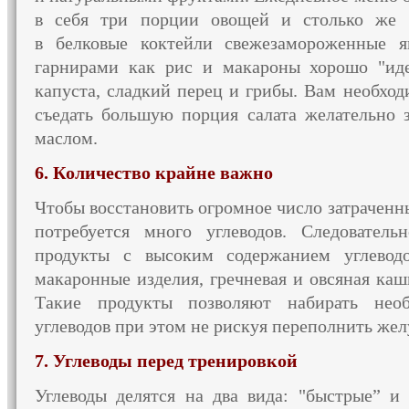
в себя
три порции овощей
и столько же
ф
в белковые
коктейли свежезамороженные 
гарнирами как рис
и макароны
хорошо "иде
капуста, сладкий перец
и грибы.
Вам необход
съедать большую порция салата желательно 
маслом.
6. Количество крайне важно
Чтобы восстановить огромное число затраченн
потребуется много углеводов. Следователь
продукты
с высоким
содержанием углевод
макаронные изделия, гречневая
и овсяная
каши
Такие продукты позволяют набирать нео
углеводов при этом
не рискуя
переполнить же
7. Углеводы перед тренировкой
Углеводы делятся
на два
вида: "быстрые” и 