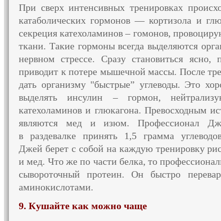
При сверх интенсивных тренировках происх
катаболических
гормонов —
кортизола
и глю
секреция катехоламинов – гомонов, провоци
ткани. Такие гормоны всегда выделяются орг
нервном стрессе. Сразу становиться ясно, 
приводит
к потере
мышечной массы. После трен
дать организму "быстрые” углеводы.
Это хо
выделять инсулин – гормон, нейтрализу
катехоламинов
и глюкагона.
Превосходным ист
являются мед
и изюм.
Профессионал Дже
в раздевалке
принять 1,5 грамма углевод
Джей берет
с собой
на каждую
тренировку ри
и мед.
Что же
по части белка, то профессиона
сывороточный протеин.
Он быстро
перевар
аминокислотами.
9. Кушайте как можно чаще